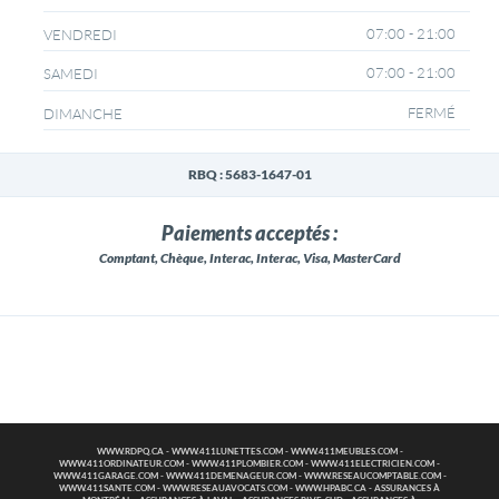
07:00 - 21:00
VENDREDI
07:00 - 21:00
SAMEDI
FERMÉ
DIMANCHE
RBQ : 5683-1647-01
Paiements acceptés :
Comptant, Chèque, Interac, Interac, Visa, MasterCard
WWW.RDPQ.CA
-
WWW.411LUNETTES.COM
-
WWW.411MEUBLES.COM
-
WWW.411ORDINATEUR.COM
-
WWW.411PLOMBIER.COM
-
WWW.411ELECTRICIEN.COM
-
WWW.411GARAGE.COM
-
WWW.411DEMENAGEUR.COM
-
WWW.RESEAUCOMPTABLE.COM
-
WWW.411SANTE.COM
-
WWW.RESEAUAVOCATS.COM
-
WWW.HPABC.CA
-
ASSURANCES À