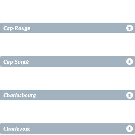
Stoneham-et-Tewkesbury
Val-Bélair
Vanier
Vieux-Québec / Saint-Roch
Ville de Québec
Cap-Rouge
Cap-Santé
Charlesbourg
Charlevoix