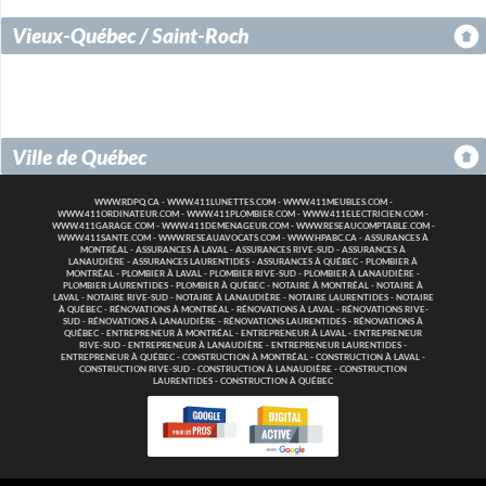
Vieux-Québec / Saint-Roch
Ville de Québec
WWW.RDPQ.CA
-
WWW.411LUNETTES.COM
-
WWW.411MEUBLES.COM
-
WWW.411ORDINATEUR.COM
-
WWW.411PLOMBIER.COM
-
WWW.411ELECTRICIEN.COM
-
WWW.411GARAGE.COM
-
WWW.411DEMENAGEUR.COM
-
WWW.RESEAUCOMPTABLE.COM
-
WWW.411SANTE.COM
-
WWW.RESEAUAVOCATS.COM
-
WWW.HPABC.CA
-
ASSURANCES À
MONTRÉAL
-
ASSURANCES À LAVAL
-
ASSURANCES RIVE-SUD
-
ASSURANCES À
LANAUDIÈRE
-
ASSURANCES LAURENTIDES
-
ASSURANCES À QUÉBEC
-
PLOMBIER À
MONTRÉAL
-
PLOMBIER À LAVAL
-
PLOMBIER RIVE-SUD
-
PLOMBIER À LANAUDIÈRE
-
PLOMBIER LAURENTIDES
-
PLOMBIER À QUÉBEC
-
NOTAIRE À MONTRÉAL
-
NOTAIRE À
LAVAL
-
NOTAIRE RIVE-SUD
-
NOTAIRE À LANAUDIÈRE
-
NOTAIRE LAURENTIDES
-
NOTAIRE
À QUÉBEC
-
RÉNOVATIONS À MONTRÉAL
-
RÉNOVATIONS À LAVAL
-
RÉNOVATIONS RIVE-
SUD
-
RÉNOVATIONS À LANAUDIÈRE
-
RÉNOVATIONS LAURENTIDES
-
RÉNOVATIONS À
QUÉBEC
-
ENTREPRENEUR À MONTRÉAL
-
ENTREPRENEUR À LAVAL
-
ENTREPRENEUR
RIVE-SUD
-
ENTREPRENEUR À LANAUDIÈRE
-
ENTREPRENEUR LAURENTIDES
-
ENTREPRENEUR À QUÉBEC
-
CONSTRUCTION À MONTRÉAL
-
CONSTRUCTION À LAVAL
-
CONSTRUCTION RIVE-SUD
-
CONSTRUCTION À LANAUDIÈRE
-
CONSTRUCTION
LAURENTIDES
-
CONSTRUCTION À QUÉBEC