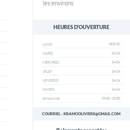
les environs
HEURES D'OUVERTURE
FERMÉ
LUNDI
24/24
MARDI
24/24
MERCREDI
24/24
JEUDI
24/24
VENDREDI
24/24
SAMEDI
09:00 - 20:00
DIMANCHE
COURRIEL : KRAMOOLIVIER8@GMAIL.COM