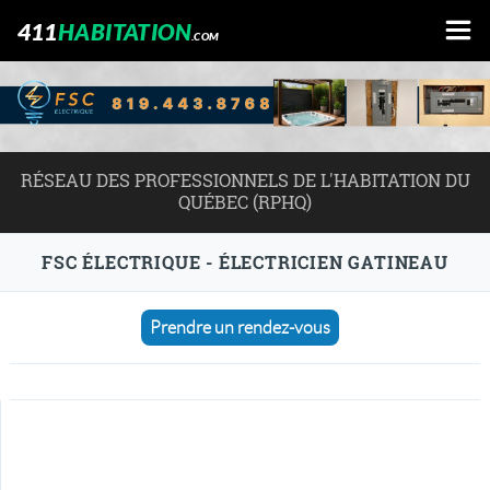
411
HABITATION
.COM
RÉSEAU DES PROFESSIONNELS DE L'HABITATION DU
QUÉBEC (RPHQ)
FSC ÉLECTRIQUE - ÉLECTRICIEN GATINEAU
Prendre un rendez-vous