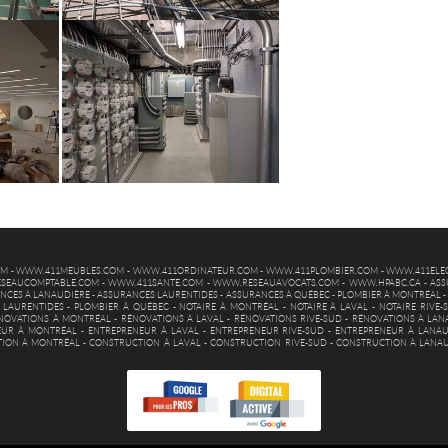
OM
-
WWW.411MEUBLES.COM
-
WWW.411ORDINATEUR.COM
-
WWW.411PLOMBIER.COM
-
WWW.411ELEC
SEAUCOMPTABLE.COM
-
WWW.411SANTE.COM
-
WWW.RESEAUAVOCATS.COM
-
WWW.HPABC.CA
-
ASS
NCES À LANAUDIÈRE
-
ASSURANCES LAURENTIDES
-
ASSURANCES À QUÉBEC
-
PLOMBIER À MONTRÉAL
 LAURENTIDES
-
PLOMBIER À QUÉBEC
-
NOTAIRE À MONTRÉAL
-
NOTAIRE À LAVAL
-
NOTAIRE RIVE-
NOVATIONS À MONTRÉAL
-
RÉNOVATIONS À LAVAL
-
RÉNOVATIONS RIVE-SUD
-
RÉNOVATIONS À LAN
EUR À MONTRÉAL
-
ENTREPRENEUR À LAVAL
-
ENTREPRENEUR RIVE-SUD
-
ENTREPRENEUR À LANAU
ION À MONTRÉAL
-
CONSTRUCTION À LAVAL
-
CONSTRUCTION RIVE-SUD
-
CONSTRUCTION À LANA