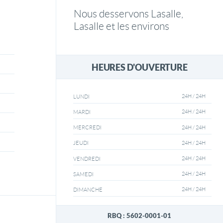
Nous desservons Lasalle,
Lasalle et les environs
HEURES D'OUVERTURE
24H / 24H
LUNDI
24H / 24H
MARDI
24H / 24H
MERCREDI
24H / 24H
JEUDI
24H / 24H
VENDREDI
24H / 24H
SAMEDI
24H / 24H
DIMANCHE
RBQ : 5602-0001-01