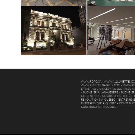
WWW.RDPQ.CA
-
WWW.411LUNETTES.C
WWW.411DEMENAGEUR.COM
-
WWW.RE
LAVAL
-
ASSURANCES RIVE-SUD
-
ASSURA
-
PLOMBIER À LANAUDIÈRE
-
PLOMBIER
LAURENTIDES
-
NOTAIRE À QUÉBEC
-
RÉ
RÉNOVATIONS À QUÉBEC
-
ENTREPREN
ENTREPRENEUR À QUÉBEC
-
CONSTRUCT
CONSTRUCTION À QUÉBEC