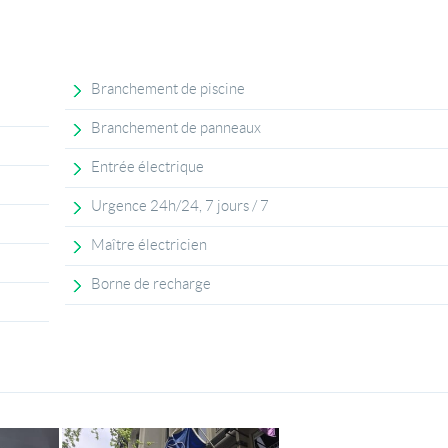
Branchement de piscine
Branchement de panneaux
Entrée électrique
Urgence 24h/24, 7 jours / 7
Maître électricien
Borne de recharge