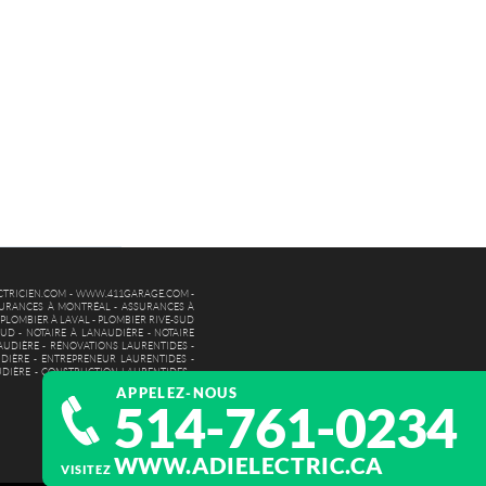
TRICIEN.COM
-
WWW.411GARAGE.COM
-
URANCES À MONTRÉAL
-
ASSURANCES À
-
PLOMBIER À LAVAL
-
PLOMBIER RIVE-SUD
SUD
-
NOTAIRE À LANAUDIÈRE
-
NOTAIRE
AUDIÈRE
-
RÉNOVATIONS LAURENTIDES
-
DIÈRE
-
ENTREPRENEUR LAURENTIDES
-
UDIÈRE
-
CONSTRUCTION LAURENTIDES
-
APPELEZ-NOUS
514-761-0234
WWW.ADIELECTRIC.CA
VISITEZ