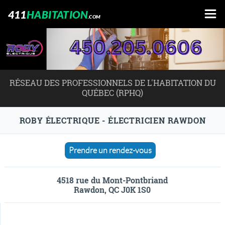
411
HABITATION
.COM
RÉSEAU DES PROFESSIONNELS DE L'HABITATION DU
QUÉBEC (RPHQ)
ROBY ÉLECTRIQUE - ÉLECTRICIEN RAWDON
Prendre un rendez-vous
4518 rue du Mont-Pontbriand
Rawdon, QC J0K 1S0