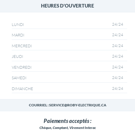
HEURES D'OUVERTURE
24/24
LUNDI
24/24
MARDI
24/24
MERCREDI
24/24
JEUDI
24/24
VENDREDI
24/24
SAMEDI
24/24
DIMANCHE
COURRIEL : SERVICE@ROBY-ELECTRIQUE.CA
Paiements acceptés :
Chèque, Comptant, Virement Interac