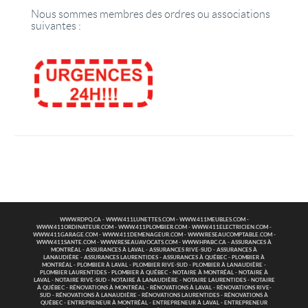
Nous sommes membres des ordres ou associations
suivantes :
WWW.RDPQ.CA
-
WWW.411LUNETTES.COM
-
WWW.411MEUBLES.COM
-
WWW.411ORDINATEUR.COM
-
WWW.411PLOMBIER.COM
-
WWW.411ELECTRICIEN.COM
-
WWW.411GARAGE.COM
-
WWW.411DEMENAGEUR.COM
-
WWW.RESEAUCOMPTABLE.COM
-
WWW.411SANTE.COM
-
WWW.RESEAUAVOCATS.COM
-
WWW.HPABC.CA
-
ASSURANCES À
MONTRÉAL
-
ASSURANCES À LAVAL
-
ASSURANCES RIVE-SUD
-
ASSURANCES À
LANAUDIÈRE
-
ASSURANCES LAURENTIDES
-
ASSURANCES À QUÉBEC
-
PLOMBIER À
MONTRÉAL
-
PLOMBIER À LAVAL
-
PLOMBIER RIVE-SUD
-
PLOMBIER À LANAUDIÈRE
-
PLOMBIER LAURENTIDES
-
PLOMBIER À QUÉBEC
-
NOTAIRE À MONTRÉAL
-
NOTAIRE À
LAVAL
-
NOTAIRE RIVE-SUD
-
NOTAIRE À LANAUDIÈRE
-
NOTAIRE LAURENTIDES
-
NOTAIRE
À QUÉBEC
-
RÉNOVATIONS À MONTRÉAL
-
RÉNOVATIONS À LAVAL
-
RÉNOVATIONS RIVE-
SUD
-
RÉNOVATIONS À LANAUDIÈRE
-
RÉNOVATIONS LAURENTIDES
-
RÉNOVATIONS À
QUÉBEC
-
ENTREPRENEUR À MONTRÉAL
-
ENTREPRENEUR À LAVAL
-
ENTREPRENEUR