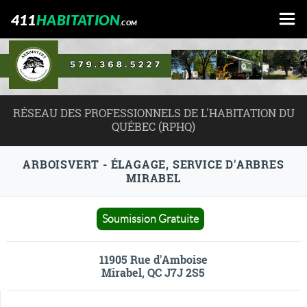
411
HABITATION
.COM
RÉSEAU DES PROFESSIONNELS DE L'HABITATION DU
QUÉBEC (RPHQ)
ARBOISVERT - ÉLAGAGE, SERVICE D'ARBRES
MIRABEL
Soumission Gratuite
11905 Rue d'Amboise
Mirabel, QC J7J 2S5