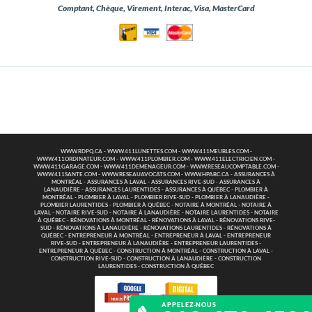
Comptant, Chèque, Virement, Interac, Visa, MasterCard
WWW.RDPQ.CA
-
WWW.411LUNETTES.COM
-
WWW.411MEUBLES.COM
-
WWW.411ORDINATEUR.COM
-
WWW.411PLOMBIER.COM
-
WWW.411ELECTRICIEN.COM
-
WWW.411GARAGE.COM
-
WWW.411DEMENAGEUR.COM
-
WWW.RESEAUCOMPTABLE.COM
-
WWW.411SANTE.COM
-
WWW.RESEAUAVOCATS.COM
-
WWW.HPABC.CA
-
ASSURANCES À
MONTRÉAL
-
ASSURANCES À LAVAL
-
ASSURANCES RIVE-SUD
-
ASSURANCES À
LANAUDIÈRE
-
ASSURANCES LAURENTIDES
-
ASSURANCES À QUÉBEC
-
PLOMBIER À
MONTRÉAL
-
PLOMBIER À LAVAL
-
PLOMBIER RIVE-SUD
-
PLOMBIER À LANAUDIÈRE
-
PLOMBIER LAURENTIDES
-
PLOMBIER À QUÉBEC
-
NOTAIRE À MONTRÉAL
-
NOTAIRE À
LAVAL
-
NOTAIRE RIVE-SUD
-
NOTAIRE À LANAUDIÈRE
-
NOTAIRE LAURENTIDES
-
NOTAIRE
À QUÉBEC
-
RÉNOVATIONS À MONTRÉAL
-
RÉNOVATIONS À LAVAL
-
RÉNOVATIONS RIVE-
SUD
-
RÉNOVATIONS À LANAUDIÈRE
-
RÉNOVATIONS LAURENTIDES
-
RÉNOVATIONS À
QUÉBEC
-
ENTREPRENEUR À MONTRÉAL
-
ENTREPRENEUR À LAVAL
-
ENTREPRENEUR
RIVE-SUD
-
ENTREPRENEUR À LANAUDIÈRE
-
ENTREPRENEUR LAURENTIDES
-
ENTREPRENEUR À QUÉBEC
-
CONSTRUCTION À MONTRÉAL
-
CONSTRUCTION À LAVAL
-
CONSTRUCTION RIVE-SUD
-
CONSTRUCTION À LANAUDIÈRE
-
CONSTRUCTION
LAURENTIDES
-
CONSTRUCTION À QUÉBEC
APPELEZ-NOUS