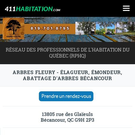
411
HABITATION
.COM
RÉSEAU DES PROFESSIONNELS DE L'HABITATION DU
QUÉBEC (RPHQ)
ARBRES FLEURY - ÉLAGUEUR, ÉMONDEUR,
ABATTAGE D'ARBRES BÉCANCOUR
Prendre un rendez-vous
13805 rue des Glaïeuls
Bécancour, QC G9H 2P3