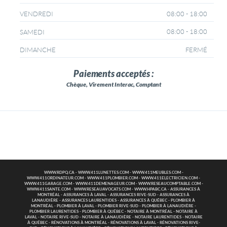
08:00 - 18:00
VENDREDI
08:00 - 18:00
SAMEDI
FERMÉ
DIMANCHE
Paiements acceptés :
Chèque, Virement Interac, Comptant
WWW.RDPQ.CA
-
WWW.411LUNETTES.COM
-
WWW.411MEUBLES.COM
-
WWW.411ORDINATEUR.COM
-
WWW.411PLOMBIER.COM
-
WWW.411ELECTRICIEN.COM
-
WWW.411GARAGE.COM
-
WWW.411DEMENAGEUR.COM
-
WWW.RESEAUCOMPTABLE.COM
-
WWW.411SANTE.COM
-
WWW.RESEAUAVOCATS.COM
-
WWW.HPABC.CA
-
ASSURANCES À
MONTRÉAL
-
ASSURANCES À LAVAL
-
ASSURANCES RIVE-SUD
-
ASSURANCES À
LANAUDIÈRE
-
ASSURANCES LAURENTIDES
-
ASSURANCES À QUÉBEC
-
PLOMBIER À
MONTRÉAL
-
PLOMBIER À LAVAL
-
PLOMBIER RIVE-SUD
-
PLOMBIER À LANAUDIÈRE
-
PLOMBIER LAURENTIDES
-
PLOMBIER À QUÉBEC
-
NOTAIRE À MONTRÉAL
-
NOTAIRE À
LAVAL
-
NOTAIRE RIVE-SUD
-
NOTAIRE À LANAUDIÈRE
-
NOTAIRE LAURENTIDES
-
NOTAIRE
À QUÉBEC
-
RÉNOVATIONS À MONTRÉAL
-
RÉNOVATIONS À LAVAL
-
RÉNOVATIONS RIVE-