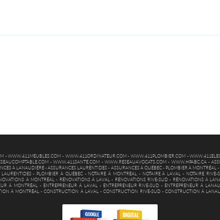
OM
-
WWW.411MEUBLES.COM
-
WWW.411ORDINATEUR.COM
-
WWW.411PLOMBIER.COM
-
WWW.411ELEC
SEAUCOMPTABLE.COM
-
WWW.411SANTE.COM
-
WWW.RESEAUAVOCATS.COM
-
WWW.HPABC.CA
-
ASS
NCES À LANAUDIÈRE
-
ASSURANCES LAURENTIDES
-
ASSURANCES À QUÉBEC
-
PLOMBIER À MONTRÉAL
 LAURENTIDES
-
PLOMBIER À QUÉBEC
-
NOTAIRE À MONTRÉAL
-
NOTAIRE À LAVAL
-
NOTAIRE RIVE-
NOVATIONS À MONTRÉAL
-
RÉNOVATIONS À LAVAL
-
RÉNOVATIONS RIVE-SUD
-
RÉNOVATIONS À LAN
EUR À MONTRÉAL
-
ENTREPRENEUR À LAVAL
-
ENTREPRENEUR RIVE-SUD
-
ENTREPRENEUR À LANAU
ION À MONTRÉAL
-
CONSTRUCTION À LAVAL
-
CONSTRUCTION RIVE-SUD
-
CONSTRUCTION À LANA