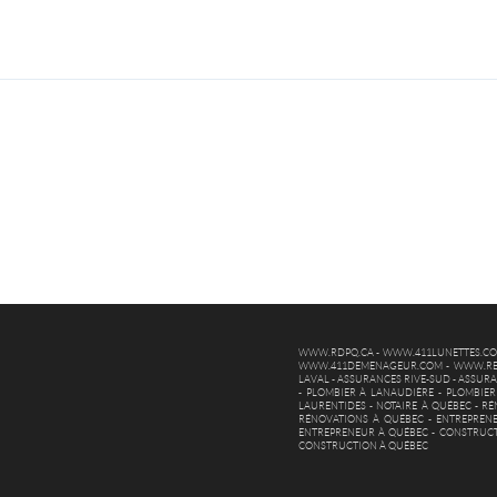
WWW.RDPQ.CA
-
WWW.411LUNETTES.C
WWW.411DEMENAGEUR.COM
-
WWW.RE
LAVAL
-
ASSURANCES RIVE-SUD
-
ASSURA
-
PLOMBIER À LANAUDIÈRE
-
PLOMBIER
LAURENTIDES
-
NOTAIRE À QUÉBEC
-
RÉ
RÉNOVATIONS À QUÉBEC
-
ENTREPREN
ENTREPRENEUR À QUÉBEC
-
CONSTRUCT
CONSTRUCTION À QUÉBEC