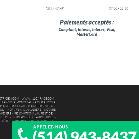
07:00 - 18:30
DIMANCHE
Paiements acceptés :
Comptant, Interac, Interac, Visa,
MasterCard
TRICIEN.COM
-
WWW.411GARAGE.COM
-
URANCES À MONTRÉAL
-
ASSURANCES À
-
PLOMBIER À LAVAL
-
PLOMBIER RIVE-SUD
SUD
-
NOTAIRE À LANAUDIÈRE
-
NOTAIRE
AUDIÈRE
-
RÉNOVATIONS LAURENTIDES
-
DIÈRE
-
ENTREPRENEUR LAURENTIDES
-
UDIÈRE
-
CONSTRUCTION LAURENTIDES
-
APPELEZ-NOUS
(514) 943-8437