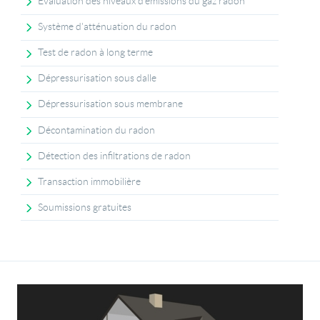
Évaluation des niveaux d’émissions du gaz radon
Système d'atténuation du radon
Test de radon à long terme
Dépressurisation sous dalle
Dépressurisation sous membrane
Décontamination du radon
Détection des infiltrations de radon
Transaction immobilière
Soumissions gratuites