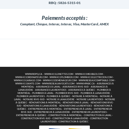
RBQ : 5826-5315-01
Paiements acceptés :
Comptant, Chèque, Interac, Interac, Visa, MasterCard, AMEX
WWW.RDPQ.CA
-
WWW.411LUNETTES.COM
-
WWW.411MEUBLES.COM
-
WWW.411ORDINATEUR.COM
-
WWW.411PLOMBIER.COM
-
WWW.411ELECTRICIEN.COM
-
WWW.411GARAGE.COM
-
WWW.411DEMENAGEUR.COM
-
WWW.RESEAUCOMPTABLE.COM
-
WWW.411SANTE.COM
-
WWW.RESEAUAVOCATS.COM
-
WWW.HPABC.CA
-
ASSURANCES À
MONTRÉAL
-
ASSURANCES À LAVAL
-
ASSURANCES RIVE-SUD
-
ASSURANCES À
LANAUDIÈRE
-
ASSURANCES LAURENTIDES
-
ASSURANCES À QUÉBEC
-
PLOMBIER À
MONTRÉAL
-
PLOMBIER À LAVAL
-
PLOMBIER RIVE-SUD
-
PLOMBIER À LANAUDIÈRE
-
PLOMBIER LAURENTIDES
-
PLOMBIER À QUÉBEC
-
NOTAIRE À MONTRÉAL
-
NOTAIRE À
LAVAL
-
NOTAIRE RIVE-SUD
-
NOTAIRE À LANAUDIÈRE
-
NOTAIRE LAURENTIDES
-
NOTAIRE
À QUÉBEC
-
RÉNOVATIONS À MONTRÉAL
-
RÉNOVATIONS À LAVAL
-
RÉNOVATIONS RIVE-
SUD
-
RÉNOVATIONS À LANAUDIÈRE
-
RÉNOVATIONS LAURENTIDES
-
RÉNOVATIONS À
QUÉBEC
-
ENTREPRENEUR À MONTRÉAL
-
ENTREPRENEUR À LAVAL
-
ENTREPRENEUR
RIVE-SUD
-
ENTREPRENEUR À LANAUDIÈRE
-
ENTREPRENEUR LAURENTIDES
-
ENTREPRENEUR À QUÉBEC
-
CONSTRUCTION À MONTRÉAL
-
CONSTRUCTION À LAVAL
-
CONSTRUCTION RIVE-SUD
-
CONSTRUCTION À LANAUDIÈRE
-
CONSTRUCTION
LAURENTIDES
-
CONSTRUCTION À QUÉBEC