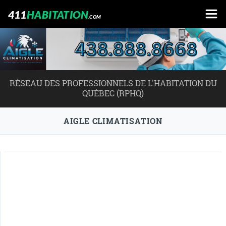
411
HABITATION
.COM
RÉSEAU DES PROFESSIONNELS DE L'HABITATION DU
QUÉBEC (RPHQ)
AIGLE CLIMATISATION