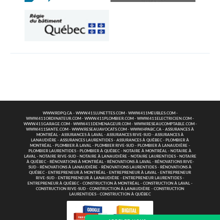
WWW.RDPQ.CA
-
WWW.411LUNETTES.COM
-
WWW.411MEUBLES.COM
-
WWW.411ORDINATEUR.COM
-
WWW.411PLOMBIER.COM
-
WWW.411ELECTRICIEN.COM
-
WWW.411GARAGE.COM
-
WWW.411DEMENAGEUR.COM
-
WWW.RESEAUCOMPTABLE.COM
-
WWW.411SANTE.COM
-
WWW.RESEAUAVOCATS.COM
-
WWW.HPABC.CA
-
ASSURANCES À
MONTRÉAL
-
ASSURANCES À LAVAL
-
ASSURANCES RIVE-SUD
-
ASSURANCES À
LANAUDIÈRE
-
ASSURANCES LAURENTIDES
-
ASSURANCES À QUÉBEC
-
PLOMBIER À
MONTRÉAL
-
PLOMBIER À LAVAL
-
PLOMBIER RIVE-SUD
-
PLOMBIER À LANAUDIÈRE
-
PLOMBIER LAURENTIDES
-
PLOMBIER À QUÉBEC
-
NOTAIRE À MONTRÉAL
-
NOTAIRE À
LAVAL
-
NOTAIRE RIVE-SUD
-
NOTAIRE À LANAUDIÈRE
-
NOTAIRE LAURENTIDES
-
NOTAIRE
À QUÉBEC
-
RÉNOVATIONS À MONTRÉAL
-
RÉNOVATIONS À LAVAL
-
RÉNOVATIONS RIVE-
SUD
-
RÉNOVATIONS À LANAUDIÈRE
-
RÉNOVATIONS LAURENTIDES
-
RÉNOVATIONS À
QUÉBEC
-
ENTREPRENEUR À MONTRÉAL
-
ENTREPRENEUR À LAVAL
-
ENTREPRENEUR
RIVE-SUD
-
ENTREPRENEUR À LANAUDIÈRE
-
ENTREPRENEUR LAURENTIDES
-
ENTREPRENEUR À QUÉBEC
-
CONSTRUCTION À MONTRÉAL
-
CONSTRUCTION À LAVAL
-
CONSTRUCTION RIVE-SUD
-
CONSTRUCTION À LANAUDIÈRE
-
CONSTRUCTION
LAURENTIDES
-
CONSTRUCTION À QUÉBEC