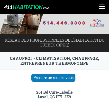
411
HABITATION
.COM
RÉSEAU DES PROFESSIONNELS DE L'HABITATION DU
QUÉBEC (RPHQ)
CHAUFROI - CLIMATISATION, CHAUFFAGE,
ENTREPRENEUR THERMOPOMPE
Prendre un rendez-vous
261 Bd Curé-Labelle
Laval, QC H7L 2Z9