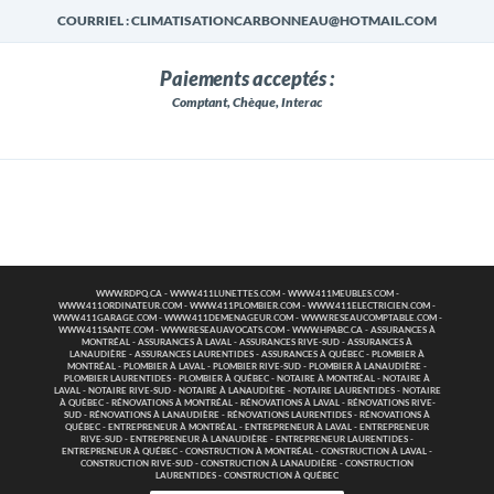
COURRIEL : CLIMATISATIONCARBONNEAU@HOTMAIL.COM
Paiements acceptés :
Comptant, Chèque, Interac
WWW.RDPQ.CA
-
WWW.411LUNETTES.COM
-
WWW.411MEUBLES.COM
-
WWW.411ORDINATEUR.COM
-
WWW.411PLOMBIER.COM
-
WWW.411ELECTRICIEN.COM
-
WWW.411GARAGE.COM
-
WWW.411DEMENAGEUR.COM
-
WWW.RESEAUCOMPTABLE.COM
-
WWW.411SANTE.COM
-
WWW.RESEAUAVOCATS.COM
-
WWW.HPABC.CA
-
ASSURANCES À
MONTRÉAL
-
ASSURANCES À LAVAL
-
ASSURANCES RIVE-SUD
-
ASSURANCES À
LANAUDIÈRE
-
ASSURANCES LAURENTIDES
-
ASSURANCES À QUÉBEC
-
PLOMBIER À
MONTRÉAL
-
PLOMBIER À LAVAL
-
PLOMBIER RIVE-SUD
-
PLOMBIER À LANAUDIÈRE
-
PLOMBIER LAURENTIDES
-
PLOMBIER À QUÉBEC
-
NOTAIRE À MONTRÉAL
-
NOTAIRE À
LAVAL
-
NOTAIRE RIVE-SUD
-
NOTAIRE À LANAUDIÈRE
-
NOTAIRE LAURENTIDES
-
NOTAIRE
À QUÉBEC
-
RÉNOVATIONS À MONTRÉAL
-
RÉNOVATIONS À LAVAL
-
RÉNOVATIONS RIVE-
SUD
-
RÉNOVATIONS À LANAUDIÈRE
-
RÉNOVATIONS LAURENTIDES
-
RÉNOVATIONS À
QUÉBEC
-
ENTREPRENEUR À MONTRÉAL
-
ENTREPRENEUR À LAVAL
-
ENTREPRENEUR
RIVE-SUD
-
ENTREPRENEUR À LANAUDIÈRE
-
ENTREPRENEUR LAURENTIDES
-
ENTREPRENEUR À QUÉBEC
-
CONSTRUCTION À MONTRÉAL
-
CONSTRUCTION À LAVAL
-
CONSTRUCTION RIVE-SUD
-
CONSTRUCTION À LANAUDIÈRE
-
CONSTRUCTION
LAURENTIDES
-
CONSTRUCTION À QUÉBEC