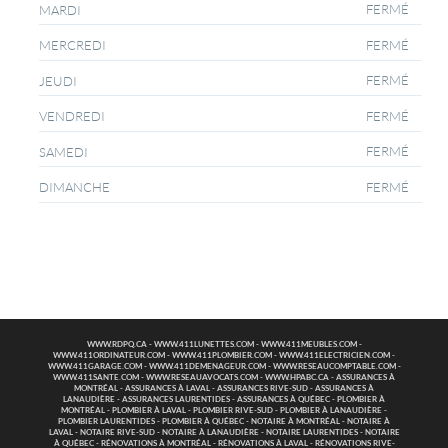
FERMÉ
MARDI
FERMÉ
MERCREDI
FERMÉ
JEUDI
FERMÉ
VENDREDI
FERMÉ
SAMEDI
FERMÉ
DIMANCHE
WWW.RDPQ.CA
-
WWW.411LUNETTES.COM
-
WWW.411MEUBLES.COM
-
WWW.411ORDINATEUR.COM
-
WWW.411PLOMBIER.COM
-
WWW.411ELECTRICIEN.COM
-
WWW.411GARAGE.COM
-
WWW.411DEMENAGEUR.COM
-
WWW.RESEAUCOMPTABLE.COM
-
WWW.411SANTE.COM
-
WWW.RESEAUAVOCATS.COM
-
WWW.HPABC.CA
-
ASSURANCES À
MONTRÉAL
-
ASSURANCES À LAVAL
-
ASSURANCES RIVE-SUD
-
ASSURANCES À
LANAUDIÈRE
-
ASSURANCES LAURENTIDES
-
ASSURANCES À QUÉBEC
-
PLOMBIER À
MONTRÉAL
-
PLOMBIER À LAVAL
-
PLOMBIER RIVE-SUD
-
PLOMBIER À LANAUDIÈRE
-
PLOMBIER LAURENTIDES
-
PLOMBIER À QUÉBEC
-
NOTAIRE À MONTRÉAL
-
NOTAIRE À
LAVAL
-
NOTAIRE RIVE-SUD
-
NOTAIRE À LANAUDIÈRE
-
NOTAIRE LAURENTIDES
-
NOTAIRE
À QUÉBEC
-
RÉNOVATIONS À MONTRÉAL
-
RÉNOVATIONS À LAVAL
-
RÉNOVATIONS RIVE-