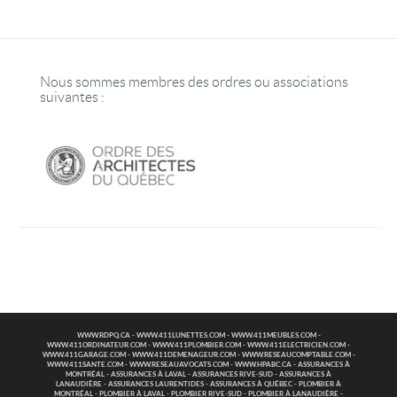
Nous sommes membres des ordres ou associations
suivantes :
WWW.RDPQ.CA
-
WWW.411LUNETTES.COM
-
WWW.411MEUBLES.COM
-
WWW.411ORDINATEUR.COM
-
WWW.411PLOMBIER.COM
-
WWW.411ELECTRICIEN.COM
-
WWW.411GARAGE.COM
-
WWW.411DEMENAGEUR.COM
-
WWW.RESEAUCOMPTABLE.COM
-
WWW.411SANTE.COM
-
WWW.RESEAUAVOCATS.COM
-
WWW.HPABC.CA
-
ASSURANCES À
MONTRÉAL
-
ASSURANCES À LAVAL
-
ASSURANCES RIVE-SUD
-
ASSURANCES À
LANAUDIÈRE
-
ASSURANCES LAURENTIDES
-
ASSURANCES À QUÉBEC
-
PLOMBIER À
MONTRÉAL
-
PLOMBIER À LAVAL
-
PLOMBIER RIVE-SUD
-
PLOMBIER À LANAUDIÈRE
-