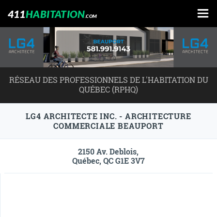
411
HABITATION
.COM
RÉSEAU DES PROFESSIONNELS DE L'HABITATION DU
QUÉBEC (RPHQ)
LG4 ARCHITECTE INC. - ARCHITECTURE
COMMERCIALE BEAUPORT
2150 Av. Deblois,
Québec, QC G1E 3V7