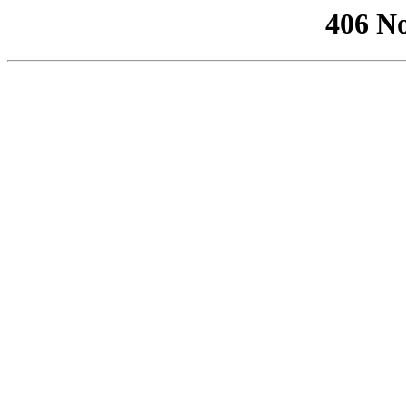
406 No