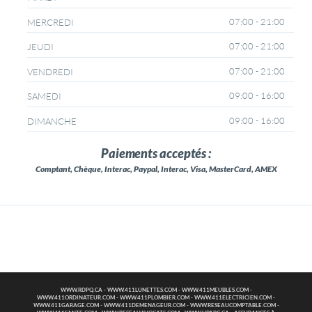
07:00 - 21:00
MERCREDI
07:00 - 21:00
JEUDI
07:00 - 21:00
VENDREDI
09:00 - 16:00
SAMEDI
09:00 - 16:00
DIMANCHE
Paiements acceptés :
Comptant, Chèque, Interac, Paypal, Interac, Visa, MasterCard, AMEX
WWW.RDPQ.CA
-
WWW.411LUNETTES.COM
-
WWW.411MEUBLES.COM
-
WWW.411ORDINATEUR.COM
-
WWW.411PLOMBIER.COM
-
WWW.411ELECTRICIEN.COM
-
WWW.411GARAGE.COM
-
WWW.411DEMENAGEUR.COM
-
WWW.RESEAUCOMPTABLE.COM
-