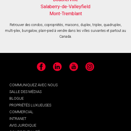
Salaberry-de-Valleyfield
Mont-Tremblant
Retrouver des condos, copropriétés, maisons, duplex, triplex, quadruplex,
multi-plex, bungalow, plain-pied à vendre dans les villes suivantes et partout au
Canada.
Facebook
LinkedIn
YouTube
Instagram
COMMUNIQUEZ AVEC NOUS
SALLE DES MÉDIAS
BLOGUE
PROPRIÉTÉS LUXUEUSES
COMMERCIAL
INTRANET
AVIS JURIDIQUE