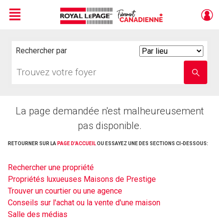
Menu
Live
En Direct
Rechercher par
Search
By
Trouvez
Entrez
votre
le
foyer
nom
de
l'école
La page demandée n'est malheureusement
pas disponible.
RETOURNER SUR LA
PAGE D'ACCUEIL
OU ESSAYEZ UNE DES SECTIONS CI-DESSOUS:
Rechercher une propriété
Propriétés luxueuses Maisons de Prestige
Trouver un courtier ou une agence
Conseils sur l'achat ou la vente d'une maison
Salle des médias