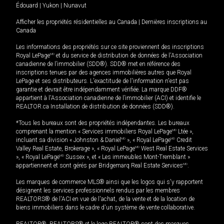
Édouard
|
Yukon
|
Nunavut
Afficher les propriétés résidentielles au Canada
|
Dernières inscriptions au
Canada
Les informations des propriétés sur ce site proviennent des inscriptions
Royal LePage
MD
et du service de distribution de données de l'Association
canadienne de l’immobilier (SDD®). SDD® met en référence des
inscriptions tenues par des agences immobilières autres que Royal
LePage et ses distributeurs. L'exactitude de l'information n'est pas
garantie et devrait être indépendamment vérifiée. La marque DDF®
appartient à l'Association canadienne de l’immobilier (ACI) et identifie le
REALTOR.ca Installation de distribution de données (SDD®).
*Tous les bureaux sont des propriétés indépendantes. Les bureaux
comprenant la mention « Services immobiliers Royal LePage
MD
Ltée »,
incluant sa division « Johnston & Daniel
MD
», « Royal LePage
MD
Credit
Valley Real Estate, Brokerage », « Royal LePage
MD
West Real Estate Services
», « Royal LePage
MD
Sussex », et « Les immeubles Mont-Tremblant »
appartiennent et sont gérés par Bridgemarq Real Estate Services
MD
.
Les marques de commerce MLS® ainsi que les logos qui s'y rapportent
désignent les services professionnels rendus par les membres
REALTORS® de l'ACI en vue de l'achat, de la vente et de la location de
biens immobiliers dans le cadre d'un système de vente collaborative.