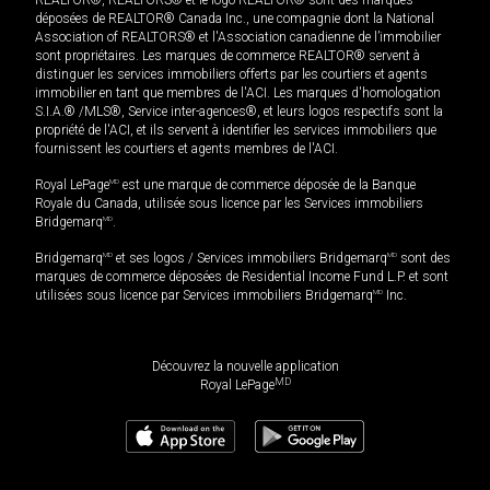
REALTOR®, REALTORS® et le logo REALTOR® sont des marques
déposées de REALTOR® Canada Inc., une compagnie dont la National
Association of REALTORS® et l'Association canadienne de l’immobilier
sont propriétaires. Les marques de commerce REALTOR® servent à
distinguer les services immobiliers offerts par les courtiers et agents
immobilier en tant que membres de l'ACI. Les marques d'homologation
S.I.A.® /MLS®, Service inter-agences®, et leurs logos respectifs sont la
propriété de l'ACI, et ils servent à identifier les services immobiliers que
fournissent les courtiers et agents membres de l'ACI.
Royal LePage
MD
est une marque de commerce déposée de la Banque
Royale du Canada, utilisée sous licence par les Services immobiliers
Bridgemarq
MD
.
Bridgemarq
MD
et ses logos / Services immobiliers Bridgemarq
MD
sont des
marques de commerce déposées de Residential Income Fund L.P. et sont
utilisées sous licence par Services immobiliers Bridgemarq
MD
Inc.
Découvrez la nouvelle application
MD
Royal LePage