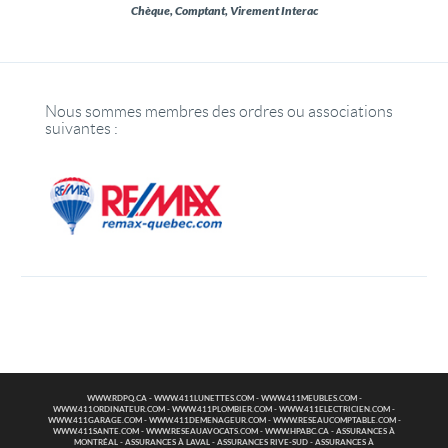
Chèque, Comptant, Virement Interac
Nous sommes membres des ordres ou associations
suivantes :
WWW.RDPQ.CA
-
WWW.411LUNETTES.COM
-
WWW.411MEUBLES.COM
-
WWW.411ORDINATEUR.COM
-
WWW.411PLOMBIER.COM
-
WWW.411ELECTRICIEN.COM
-
WWW.411GARAGE.COM
-
WWW.411DEMENAGEUR.COM
-
WWW.RESEAUCOMPTABLE.COM
-
WWW.411SANTE.COM
-
WWW.RESEAUAVOCATS.COM
-
WWW.HPABC.CA
-
ASSURANCES À
MONTRÉAL
-
ASSURANCES À LAVAL
-
ASSURANCES RIVE-SUD
-
ASSURANCES À