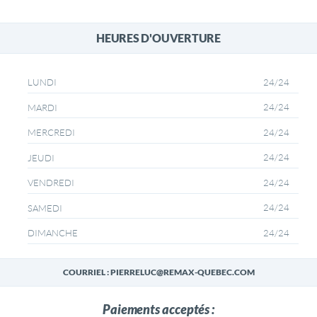
HEURES D'OUVERTURE
24/24
LUNDI
24/24
MARDI
24/24
MERCREDI
24/24
JEUDI
24/24
VENDREDI
24/24
SAMEDI
24/24
DIMANCHE
COURRIEL : PIERRELUC@REMAX-QUEBEC.COM
Paiements acceptés :