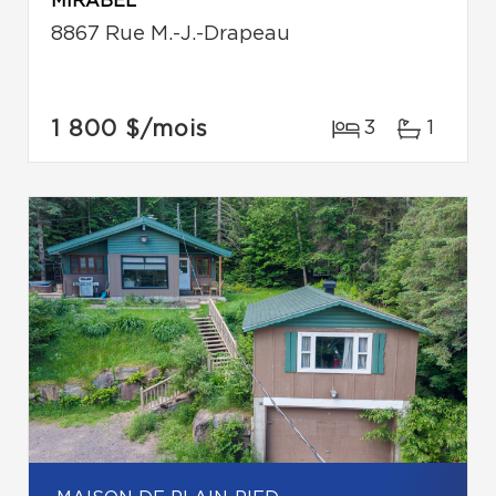
MIRABEL
8867 Rue M.-J.-Drapeau
1 800 $
/mois
3
1