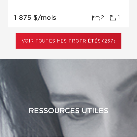
1 875 $
/mois
2
1
VOIR TOUTES MES PROPRIÉTÉS (267)
RESSOURCES UTILES