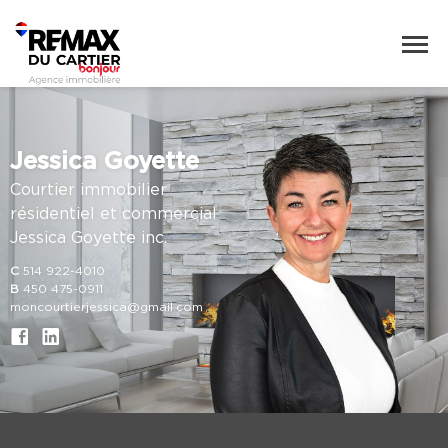
Jessica Goyette
Courtier immobilier
résidentiel et commercial
Jessica Goyette inc.
C
514 922-4010
B
450 475-0911
moncourtierjessica@gmail.com