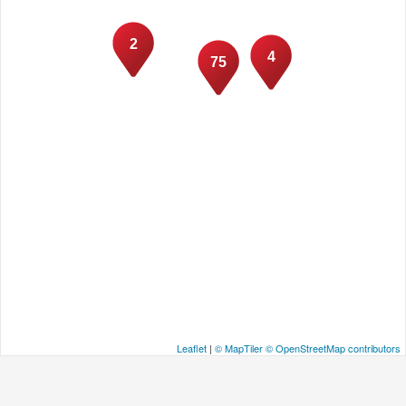
2
4
75
Leaflet
|
© MapTiler
© OpenStreetMap contributors