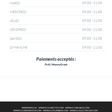
09:00 - 21:00
MARDI
09:00 - 21:00
MERCREDI
09:00 - 21:00
JEUDI
09:00 - 21:00
VENDREDI
09:00 - 21:00
SAMEDI
09:00 - 21:00
DIMANCHE
Paiements acceptés :
Prêt, MoneyGram
WWW.RDPQ.CA
-
WWW.411LUNETTES.COM
-
WWW.411MEUBLES.COM
-
WWW.411ORDINATEUR.COM
-
WWW.411PLOMBIER.COM
-
WWW.411ELECTRICIEN.COM
-