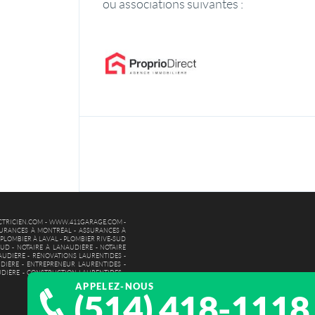
ou associations suivantes :
TRICIEN.COM
-
WWW.411GARAGE.COM
-
URANCES À MONTRÉAL
-
ASSURANCES À
-
PLOMBIER À LAVAL
-
PLOMBIER RIVE-SUD
SUD
-
NOTAIRE À LANAUDIÈRE
-
NOTAIRE
AUDIÈRE
-
RÉNOVATIONS LAURENTIDES
-
DIÈRE
-
ENTREPRENEUR LAURENTIDES
-
UDIÈRE
-
CONSTRUCTION LAURENTIDES
-
APPELEZ-NOUS
(514) 418-1118