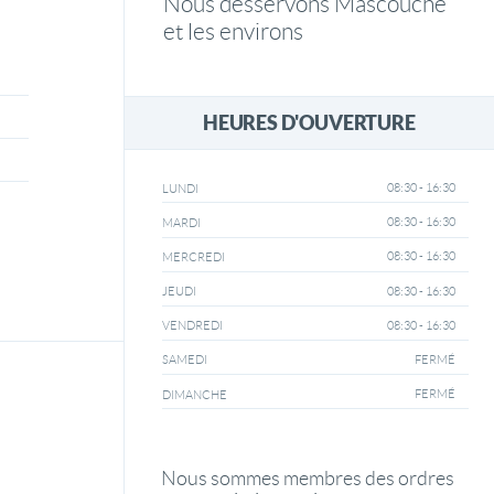
Nous desservons Mascouche
et les environs
HEURES D'OUVERTURE
08:30 - 16:30
LUNDI
08:30 - 16:30
MARDI
08:30 - 16:30
MERCREDI
08:30 - 16:30
JEUDI
08:30 - 16:30
VENDREDI
FERMÉ
SAMEDI
FERMÉ
DIMANCHE
Nous sommes membres des ordres