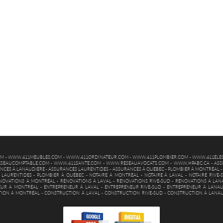
OM
-
WWW.411MEUBLES.COM
-
WWW.411ORDINATEUR.COM
-
WWW.411PLOMBIER.COM
-
WWW.411ELEC
SEAUCOMPTABLE.COM
-
WWW.411SANTE.COM
-
WWW.RESEAUAVOCATS.COM
-
WWW.HPABC.CA
-
ASS
NCES À LANAUDIÈRE
-
ASSURANCES LAURENTIDES
-
ASSURANCES À QUÉBEC
-
PLOMBIER À MONTRÉAL
 LAURENTIDES
-
PLOMBIER À QUÉBEC
-
NOTAIRE À MONTRÉAL
-
NOTAIRE À LAVAL
-
NOTAIRE RIVE-
NOVATIONS À MONTRÉAL
-
RÉNOVATIONS À LAVAL
-
RÉNOVATIONS RIVE-SUD
-
RÉNOVATIONS À LAN
EUR À MONTRÉAL
-
ENTREPRENEUR À LAVAL
-
ENTREPRENEUR RIVE-SUD
-
ENTREPRENEUR À LANAU
ION À MONTRÉAL
-
CONSTRUCTION À LAVAL
-
CONSTRUCTION RIVE-SUD
-
CONSTRUCTION À LANA