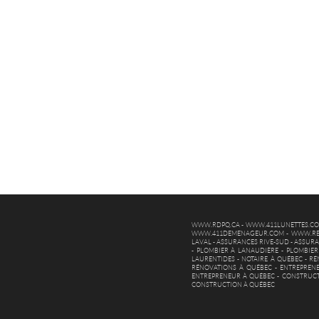
WWW.RDPQ.CA
-
WWW.411LUNETTES.C
WWW.411DEMENAGEUR.COM
-
WWW.RE
LAVAL
-
ASSURANCES RIVE-SUD
-
ASSURA
-
PLOMBIER À LANAUDIÈRE
-
PLOMBIER
LAURENTIDES
-
NOTAIRE À QUÉBEC
-
RÉ
RÉNOVATIONS À QUÉBEC
-
ENTREPREN
ENTREPRENEUR À QUÉBEC
-
CONSTRUCT
CONSTRUCTION À QUÉBEC