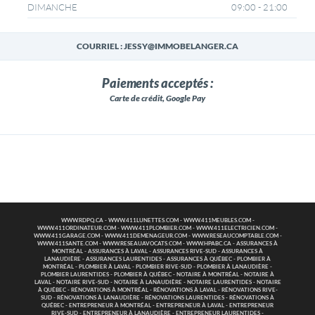
09:00 - 21:00
DIMANCHE
COURRIEL : JESSY@IMMOBELANGER.CA
Paiements acceptés :
Carte de crédit, Google Pay
WWW.RDPQ.CA
-
WWW.411LUNETTES.COM
-
WWW.411MEUBLES.COM
-
WWW.411ORDINATEUR.COM
-
WWW.411PLOMBIER.COM
-
WWW.411ELECTRICIEN.COM
-
WWW.411GARAGE.COM
-
WWW.411DEMENAGEUR.COM
-
WWW.RESEAUCOMPTABLE.COM
-
WWW.411SANTE.COM
-
WWW.RESEAUAVOCATS.COM
-
WWW.HPABC.CA
-
ASSURANCES À
MONTRÉAL
-
ASSURANCES À LAVAL
-
ASSURANCES RIVE-SUD
-
ASSURANCES À
LANAUDIÈRE
-
ASSURANCES LAURENTIDES
-
ASSURANCES À QUÉBEC
-
PLOMBIER À
MONTRÉAL
-
PLOMBIER À LAVAL
-
PLOMBIER RIVE-SUD
-
PLOMBIER À LANAUDIÈRE
-
PLOMBIER LAURENTIDES
-
PLOMBIER À QUÉBEC
-
NOTAIRE À MONTRÉAL
-
NOTAIRE À
LAVAL
-
NOTAIRE RIVE-SUD
-
NOTAIRE À LANAUDIÈRE
-
NOTAIRE LAURENTIDES
-
NOTAIRE
À QUÉBEC
-
RÉNOVATIONS À MONTRÉAL
-
RÉNOVATIONS À LAVAL
-
RÉNOVATIONS RIVE-
SUD
-
RÉNOVATIONS À LANAUDIÈRE
-
RÉNOVATIONS LAURENTIDES
-
RÉNOVATIONS À
QUÉBEC
-
ENTREPRENEUR À MONTRÉAL
-
ENTREPRENEUR À LAVAL
-
ENTREPRENEUR
RIVE-SUD
-
ENTREPRENEUR À LANAUDIÈRE
-
ENTREPRENEUR LAURENTIDES
-